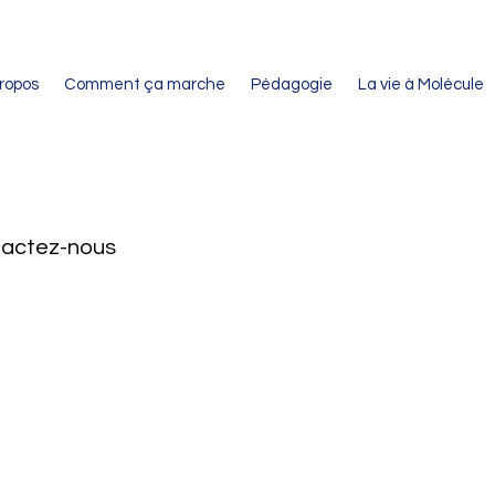
ropos
Comment ça marche
Pédagogie
La vie à Molécule
ntactez-nous