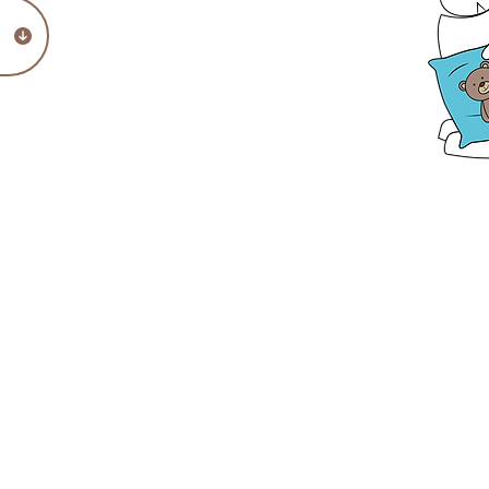
ructure est ouverte du lundi au
ute l’année sauf jours fériés. 5 à 6
t programmées. 3 semaines l’été et