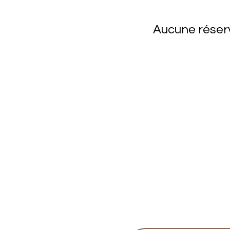
Aucune réserv
1 Esplanade des Libérateurs
14610 Epron
Tél. : 02 31 06 05 75