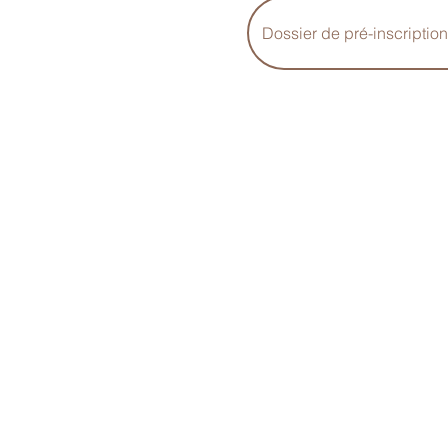
Dossier de pré-inscription
Horaires d’ouverture : La st
vendredi de 8h00 à 18h30, to
semaines de fermeture son
une semaine à Noël.